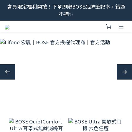
會員限定福利開搶！下單即贈BOSE品牌筆記本，錯過
最新消息📢BOSE 售後服務、維修流程調整<2026/6/8
不補✨
起>
最新消息📢BOSE 售後服務、維修流程調整<2026/6/8
起>